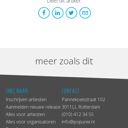
Deel dit artikel:
meer zoals dit
SNEL NAAR
CONTACT
Inschrijven artiesten
Pannekoekstraat 102
Aanmelden nieuwe release
3011LL Rotterdam
Alles voor artiesten
(010) 412 34 55
Alles voor organisatoren
info@popunie.nl