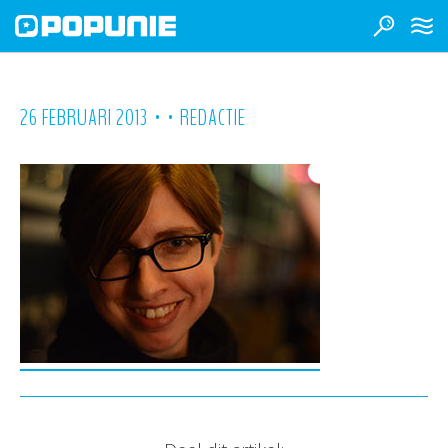
•
•
26 FEBRUARI 2013
REDACTIE