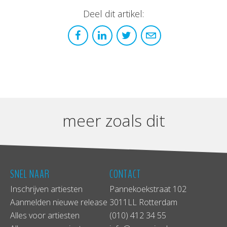
Deel dit artikel:
meer zoals dit
SNEL NAAR
CONTACT
Inschrijven artiesten
Pannekoekstraat 102
Aanmelden nieuwe release
3011LL Rotterdam
Alles voor artiesten
(010) 412 34 55