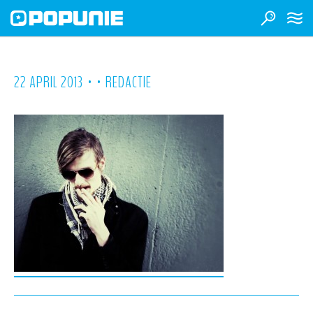
•
•
22 APRIL 2013
REDACTIE