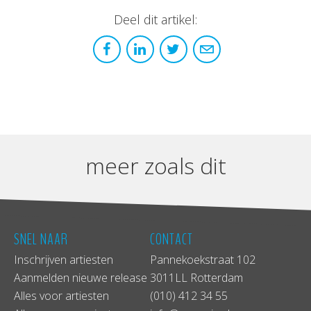
Deel dit artikel:
meer zoals dit
SNEL NAAR
CONTACT
Inschrijven artiesten
Pannekoekstraat 102
Aanmelden nieuwe release
3011LL Rotterdam
Alles voor artiesten
(010) 412 34 55