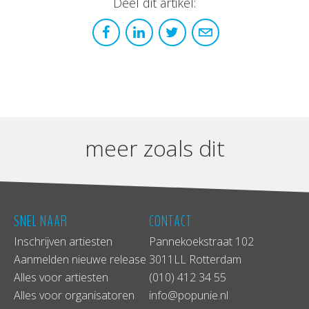
Deel dit artikel:
meer zoals dit
SNEL NAAR
CONTACT
Inschrijven artiesten
Pannekoekstraat 102
Aanmelden nieuwe release
3011LL Rotterdam
Alles voor artiesten
(010) 412 34 55
Alles voor organisatoren
info@popunie.nl