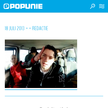
•
•
18 JULI 2013
REDACTIE