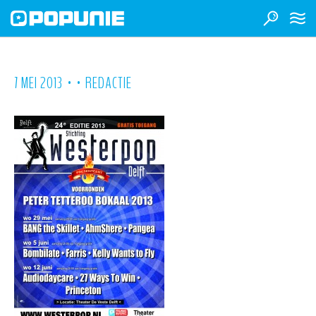
•
•
7 MEI 2013
REDACTIE