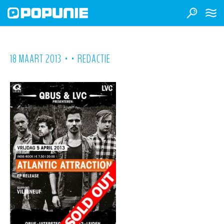
•
•
18 MAART 2013
REDACTIE