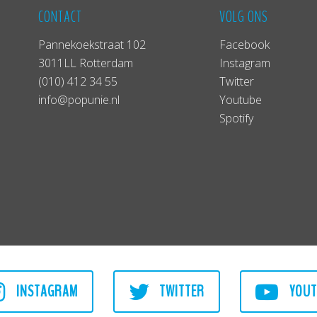
CONTACT
VOLG ONS
Pannekoekstraat 102
Facebook
3011LL Rotterdam
Instagram
(010) 412 34 55
Twitter
info@popunie.nl
Youtube
Spotify
INSTAGRAM
TWITTER
YOUT