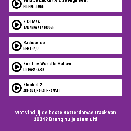
Vind Je Leuker Als Je High Bent
NIENKE LEONE
É Di Mas
TABANKA X LA ROUGE
Radiooooo
BERTHAJU
For The World Is Hollow
LIBRARY CARD
Flockin’ 2
ADF ANTJE & ADF SAMSKI
Wat vind jij de beste Rotterdamse track van
2024? Breng nu je stem uit!