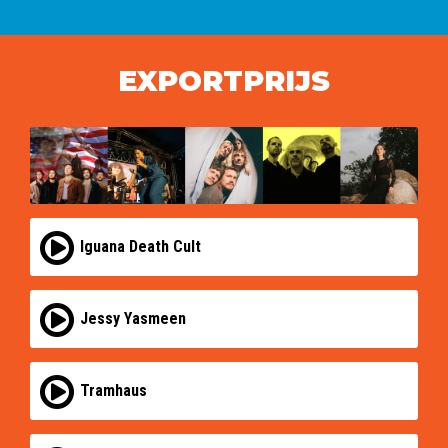
EXPORTPRIJS
Iguana Death Cult
Jessy Yasmeen
Tramhaus