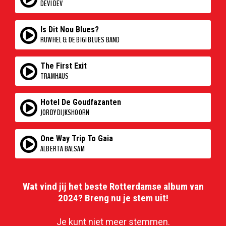
DEVI DEV
Is Dit Nou Blues?
RUWHEL & DE BIGI BLUES BAND
The First Exit
TRAMHAUS
Hotel De Goudfazanten
JORDY DIJKSHOORN
One Way Trip To Gaia
ALBERTA BALSAM
Wat vind jij het beste Rotterdamse album van
2024? Breng nu je stem uit!
Je kunt niet meer stemmen.