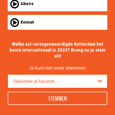
Albatre
Kimmah
Welke act vertegenwoordigde Rotterdam het
beste internationaal in 2024? Breng nu je stem
uit!
Je kunt niet meer stemmen.
STEMMEN