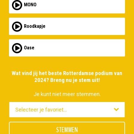
MONO
Roodkapje
Oase
Wat vind jij het beste Rotterdamse podium van
2024? Breng nu je stem uit!
Je kunt niet meer stemmen.
STEMMEN