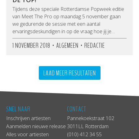
Tijdens deze speciale Rotterdamse Popweek editie
van Meet The Pro op maandag 5 november gaan
we gedurende de sessie met een aantal
ervaringsdeskundigen in op de vraag hoe jij je…
•
•
1 NOVEMBER 2018
ALGEMEEN
REDACTIE
LAAD MEER RESULTATEN
SNEL NAAR
CONTACT
Inschrijven artiesten
Pannekoekstraat 102
Aanmelden nieuwe release
3011LL Rotterdam
Alles voor artiesten
(010) 412 34 55