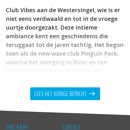
Club Vibes aan de Westersingel, wie is er
niet eens verdwaald en tot in de vroege
uurtje doorgezakt. Deze intieme
ambiance kent een geschiedenis die
teruggaat tot de jaren tachtig. Het begon
toen als de new wave club Pinguïn Park,
waarna het overging in Bizar en ten
slotte Club Vibes werd. Onder alle
noemers hing er altijd een informele
sfeer waar kleding- en muziekcodes
LEES HET VORIGE BERICHT
minder streng waren dan in de reguliere
clubs/discotheken en waar een
gemêleerd publiek zich uitleefde op de
dansvloer en aan de bar. En dat is nog
SNEL NAAR
CONTACT