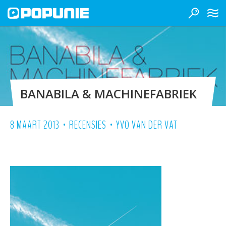
BANABILA & MACHINEFABRIEK
•
•
8 MAART 2013
RECENSIES
YVO VAN DER VAT