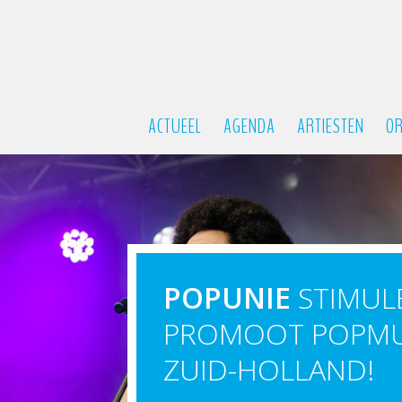
ACTUEEL
AGENDA
ARTIESTEN
OR
POPUNIE
STIMULE
PROMOOT POPMUZ
ZUID-HOLLAND!