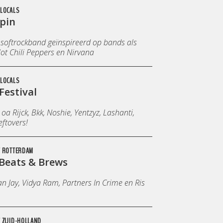
LOCALS
pin
 softrockband geïnspireerd op bands als
ot Chili Peppers en Nirvana
LOCALS
Festival
oa Rijck, Bkk, Noshie, Yentzyz, Lashanti,
ftovers!
T ROTTERDAM
 Beats & Brews
n Jay, Vidya Ram, Partners In Crime en Ris
 ZUID-HOLLAND