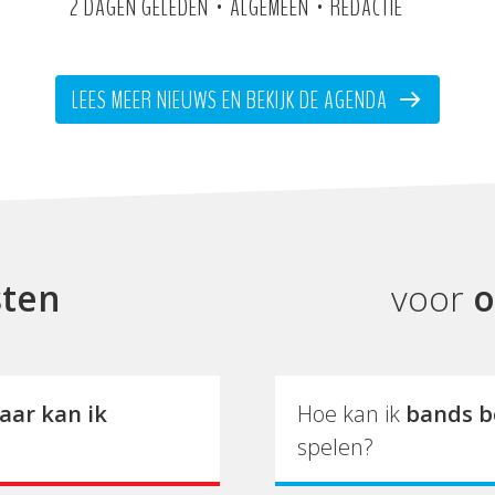
•
•
2 DAGEN GELEDEN
ALGEMEEN
REDACTIE
LEES MEER NIEUWS EN BEKIJK DE AGENDA
sten
voor
o
aar kan ik
Hoe kan ik
bands b
spelen?