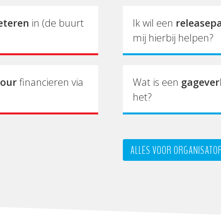
eteren
in (de buurt
Ik wil een
releasep
mij hierbij helpen?
tour
financieren via
Wat is een
gagever
het?
ALLES VOOR ORGANISATO