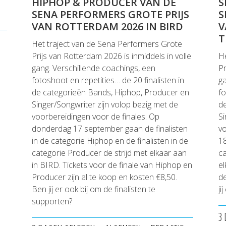
HIPHOP & PRODUCER VAN DE
S
SENA PERFORMERS GROTE PRIJS
S
VAN ROTTERDAM 2026 IN BIRD
V
T
Het traject van de Sena Performers Grote
Prijs van Rotterdam 2026 is inmiddels in volle
He
gang. Verschillende coachings, een
Pr
fotoshoot en repetities… de 20 finalisten in
ga
de categorieën Bands, Hiphop, Producer en
fo
Singer/Songwriter zijn volop bezig met de
d
voorbereidingen voor de finales. Op
Si
donderdag 17 september gaan de finalisten
vo
in de categorie Hiphop en de finalisten in de
18
categorie Producer de strijd met elkaar aan
ca
in BIRD. Tickets voor de finale van Hiphop en
el
Producer zijn al te koop en kosten €8,50.
de
Ben jij er ook bij om de finalisten te
ji
supporten?
3