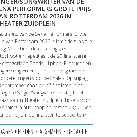
INGER/SONGWRITER VAN DE
ENA PERFORMERS GROTE PRIJS
AN ROTTERDAM 2026 IN
HEATER ZUIDPLEIN
t traject van de Sena Performers Grote
ijs van Rotterdam 2026 is inmiddels in volle
ng. Verschillende coachings, een
toshoot en repetities… de 20 finalisten in
e categorieën Bands, Hiphop, Producer en
nger/Songwriter zijn volop bezig met de
orbereidingen voor de finales. Op vrijdag
 september gaan de vijf finalisten in de
tegorie Singer/Songwriter de strijd met
kaar aan in Theater Zuidplein. Tickets voor
 finale zijn al te koop en kosten €8,50. Ben
j er ook bij om de finalisten te supporten?
•
•
 DAGEN GELEDEN
ALGEMEEN
REDACTIE