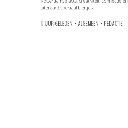
Rotterdamse acts, creativiteit, connectie en
uiteraard speciaal biertjes.
•
•
17 UUR GELEDEN
ALGEMEEN
REDACTIE