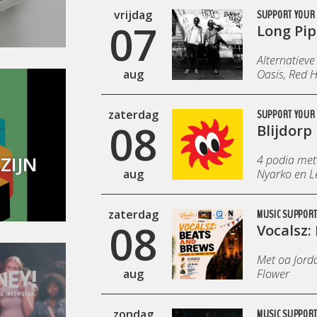
vrijdag
SUPPORT YOUR 
07
Long Pip
Alternatieve
aug
Oasis, Red H
zaterdag
SUPPORT YOUR 
08
Blijdorp 
ZIJN
4 podia met 
aug
Nyarko en Le
zaterdag
MUSIC SUPPOR
08
Vocalsz:
Met oa Jorda
aug
Flower
zondag
MUSIC SUPPORT