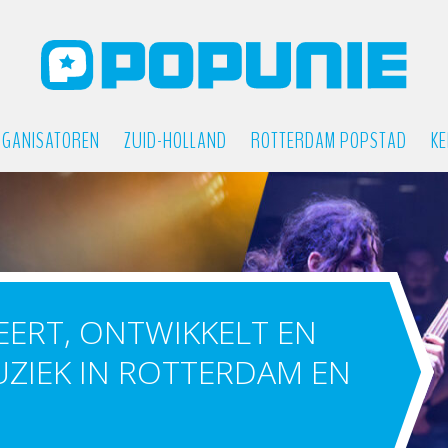
GANISATOREN
ZUID-HOLLAND
ROTTERDAM POPSTAD
KE
ERT, ONTWIKKELT EN
IEK IN ROTTERDAM EN