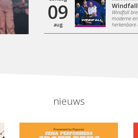
09
Windfall
Windfall bre
moderne en 
aug
herkenbare k
nieuws