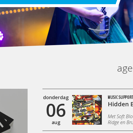
ag
donderdag
MUSIC SUPPOR
06
Hidden B
Met Soft Bl
aug
Ridge en Bru