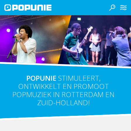
POPUNIE
STIMULEERT,
ONTWIKKELT EN PROMOOT
POPMUZIEK IN ROTTERDAM EN
ZUID-HOLLAND!