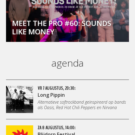
MEET THE PRO #60: SOUNDS
LIKE MONEY
agenda
VR 7 AUGUSTUS, 20:30:
Long Pippin
Alternatieve softrockband geïnspireerd op bands
als Oasis, Red Hot Chili Peppers en Nirvana
ZA 8 AUGUSTUS, 14:00:
Blijdorp Festival