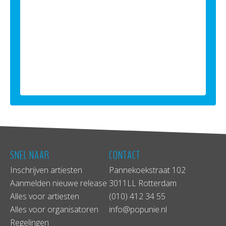
SNEL NAAR
CONTACT
Inschrijven artiesten
Pannekoekstraat 102
Aanmelden nieuwe release
3011LL Rotterdam
Alles voor artiesten
(010) 412 34 55
Alles voor organisatoren
info@popunie.nl
Regelingen