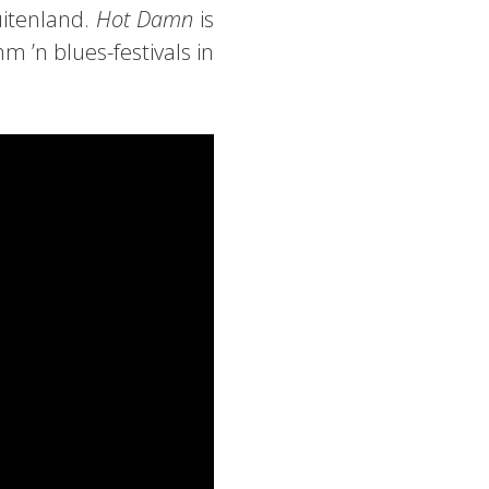
uitenland.
Hot Damn
is
m ’n blues-festivals in