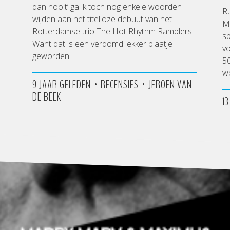
dan nooit’ ga ik toch nog enkele woorden
Ru
wijden aan het titelloze debuut van het
M
Rotterdamse trio The Hot Rhythm Ramblers.
sp
Want dat is een verdomd lekker plaatje
vo
geworden.
50
w
•
•
9 JAAR GELEDEN
RECENSIES
JEROEN VAN
DE BEEK
1