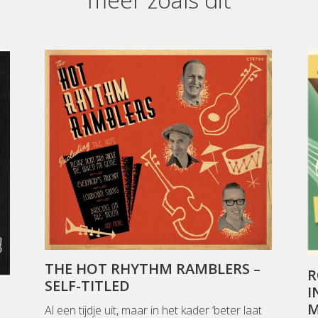
THE HOT RHYTHM RAMBLERS –
R
SELF-TITLED
I
M
Al een tijdje uit, maar in het kader ‘beter laat