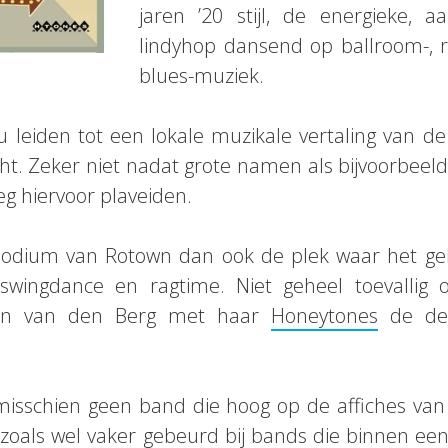
jaren ’20 stijl, de energieke, aa
lindyhop dansend op ballroom-, 
blues-muziek.
ou leiden tot een lokale muzikale vertaling van de 
ht. Zeker niet nadat grote namen als bijvoorbeel
eg hiervoor plaveiden.
podium van Rotown dan ook de plek waar het ge
wingdance en ragtime. Niet geheel toevallig
nn van den Berg met haar
Honeytones
de de
isschien geen band die hoog op de affiches van d
 zoals wel vaker gebeurd bij bands die binnen ee