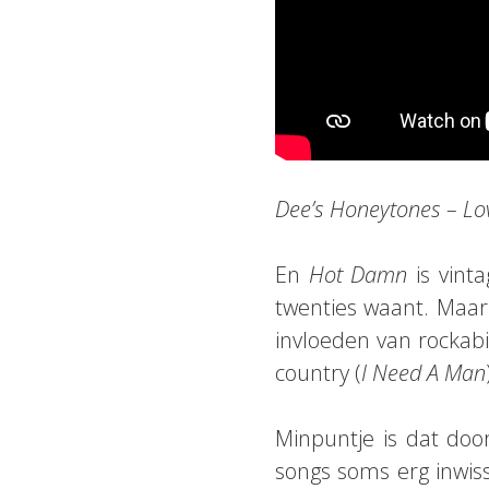
Dee’s Honeytones – L
En
Hot Damn
is vinta
twenties waant. Maar
invloeden van rockabil
country (
I Need A Man
Minpuntje is dat doo
songs soms erg inwiss