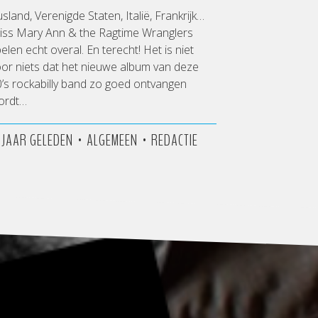
sland, Verenigde Staten, Italië, Frankrijk…
iss Mary Ann & the Ragtime Wranglers
elen echt overal. En terecht! Het is niet
or niets dat het nieuwe album van deze
’s rockabilly band zo goed ontvangen
ordt…
•
•
3 JAAR GELEDEN
ALGEMEEN
REDACTIE