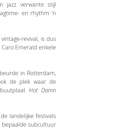
n jazz verwante stijl
ragtime- en rhythm ’n
vintage-revival, is dus
d Caro Emerald enkele
beurde in Rotterdam,
 ook de plek waar de
buutplaat
Hot Damn
e landelijke festivals
n bepaalde subcultuur