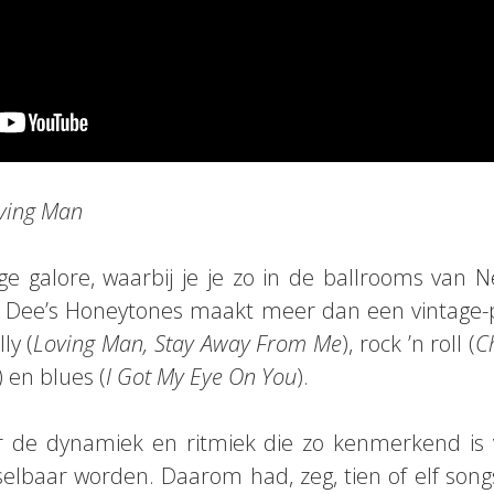
oving Man
ge galore, waarbij je je zo in de ballrooms van 
 Dee’s Honeytones maakt meer dan een vintage-
ly (
Loving Man, Stay Away From Me
), rock ’n roll (
Ch
) en blues (
I Got My Eye On You
).
r de dynamiek en ritmiek die zo kenmerkend is
elbaar worden. Daarom had, zeg, tien of elf songs i