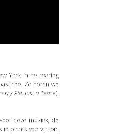
New York in de roaring
pastiche. Zo horen we
erry Pie, Just a Tease
),
 voor deze muziek, de
n plaats van vijftien,