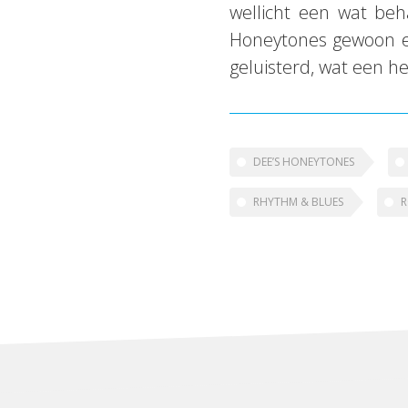
wellicht een wat b
Honeytones gewoon e
geluisterd, wat een he
DEE’S HONEYTONES
RHYTHM & BLUES
R