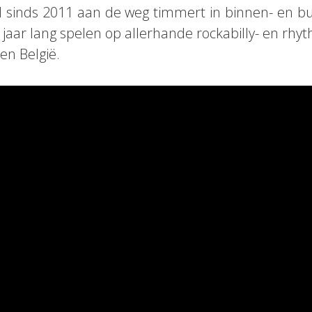
 al sinds 2011 aan de weg timmert in binnen- en b
jaar lang spelen op allerhande rockabilly- en rhyth
en België.